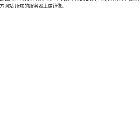
)官方网站 所属的服务器上做镜像。